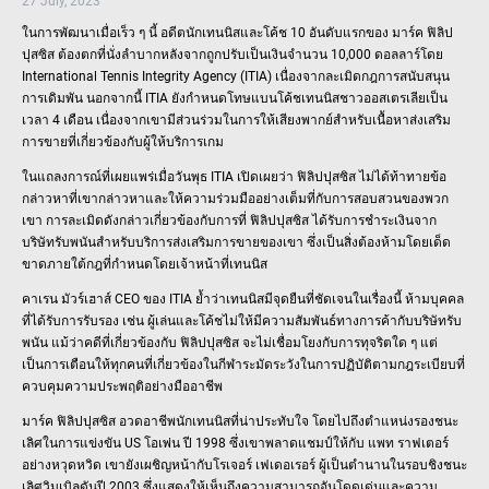
27 July, 2023
ในการพัฒนาเมื่อเร็ว ๆ นี้ อดีตนักเทนนิสและโค้ช 10 อันดับแรกของ มาร์ค ฟิลิป
ปุสซิส ต้องตกที่นั่งลำบากหลังจากถูกปรับเป็นเงินจำนวน 10,000 ดอลลาร์โดย
International Tennis Integrity Agency (ITIA) เนื่องจากละเมิดกฎการสนับสนุน
การเดิมพัน นอกจากนี้ ITIA ยังกำหนดโทษแบนโค้ชเทนนิสชาวออสเตรเลียเป็น
เวลา 4 เดือน เนื่องจากเขามีส่วนร่วมในการให้เสียงพากย์สำหรับเนื้อหาส่งเสริม
การขายที่เกี่ยวข้องกับผู้ให้บริการเกม
ในแถลงการณ์ที่เผยแพร่เมื่อวันพุธ ITIA เปิดเผยว่า ฟิลิปปุสซิส ไม่ได้ท้าทายข้อ
กล่าวหาที่เขากล่าวหาและให้ความร่วมมืออย่างเต็มที่กับการสอบสวนของพวก
เขา การละเมิดดังกล่าวเกี่ยวข้องกับการที่ ฟิลิปปุสซิส ได้รับการชำระเงินจาก
บริษัทรับพนันสำหรับบริการส่งเสริมการขายของเขา ซึ่งเป็นสิ่งต้องห้ามโดยเด็ด
ขาดภายใต้กฎที่กำหนดโดยเจ้าหน้าที่เทนนิส
คาเรน มัวร์เฮาส์ CEO ของ ITIA ย้ำว่าเทนนิสมีจุดยืนที่ชัดเจนในเรื่องนี้ ห้ามบุคคล
ที่ได้รับการรับรอง เช่น ผู้เล่นและโค้ชไม่ให้มีความสัมพันธ์ทางการค้ากับบริษัทรับ
พนัน แม้ว่าคดีที่เกี่ยวข้องกับ ฟิลิปปุสซิส จะไม่เชื่อมโยงกับการทุจริตใด ๆ แต่
เป็นการเตือนให้ทุกคนที่เกี่ยวข้องในกีฬาระมัดระวังในการปฏิบัติตามกฎระเบียบที่
ควบคุมความประพฤติอย่างมืออาชีพ
มาร์ค ฟิลิปปุสซิส อวดอาชีพนักเทนนิสที่น่าประทับใจ โดยไปถึงตำแหน่งรองชนะ
เลิศในการแข่งขัน US โอเพ่น ปี 1998 ซึ่งเขาพลาดแชมป์ให้กับ แพท ราฟเตอร์
อย่างหวุดหวิด เขายังเผชิญหน้ากับโรเจอร์ เฟเดอเรอร์ ผู้เป็นตำนานในรอบชิงชนะ
เลิศวิมเบิลดันปี 2003 ซึ่งแสดงให้เห็นถึงความสามารถอันโดดเด่นและความ