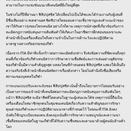
สามารถในการแข่งขันบนเวทีเทนนิสที่ยิ่งใหญ่ที่สุด
ในช่วงไม่กี่ปีที่ผ่านมา ฟิลิปปุสซิส ได้เปลี่ยนไปเป็นโค้ชและได้ร่วมงานกับผู้เล่นที่
มีชื่อเสียงอย่าง สเตฟานอส ซิตซิปาสโดยมอบความเชี่ยวชาญและคำแนะนำของ
เขาให้กับดาวรุ่งของโลกเทนนิส อย่างไรก็ตาม เหตุการณ์ล่าสุดที่เกี่ยวข้องกับการ
ละเมิดกฎการสนับสนุนการเดิมพันทำให้เกิดเงาในอาชีพการฝึกสอนของเขาและ
ทำหน้าที่เป็นเครื่องเตือนใจถึงความจำเป็นในการเฝ้าระวังและปฏิบัติตาม
มาตรฐานทางจริยธรรมของกีฬา
เนื่องจาก ITIA มีท่าทีแข็งกร้าวต่อการละเมิดดังกล่าว จึงส่งข้อความที่ชัดเจนถึงทุก
คนที่เกี่ยวข้องกับกีฬาเทนนิสว่าการรักษาความซื่อสัตย์และการเล่นอย่างยุติธรรม
ของกีฬานั้นมีความสำคัญสูงสุด บทลงโทษที่กำหนดต่อ ฟิลิปปุสซิส แสดงให้เห็นถึง
ความจริงจังที่เจ้าหน้าที่เทนนิสจัดการเรื่องดังกล่าว โดยไม่คำนึงถึงชื่อเสียงหรือ
สถานะของบุคคลในกีฬา
การแบนแบบปรับและระงับของ ฟิลิปปุสซิส เน้นย้ำถึงนโยบายการไม่ยอมรับอย่าง
เป็นทางการของเจ้าหน้าที่เทนนิสต่อการละเมิดกฎการสนับสนุนการเดิมพันใดๆ
แม้ว่า ฟิลิปปุสซิส จะมีอาชีพที่โดดเด่นในฐานะผู้เล่นและโค้ช เหตุการณ์นี้ถือเป็น
เครื่องเตือนใจสมาชิกทุกคนในชุมชนเทนนิสเกี่ยวกับความสำคัญของการรักษา
คุณค่าของกีฬาและการปฏิบัติตามแนวทางที่กำหนดไว้ ในขณะที่ ITIA ยังคง
บังคับใช้กฎระเบียบของตน ยังคงมุ่งเน้นที่การรักษาความสมบูรณ์และความน่า
เชื่อถือของเทนนิสในฐานะกีฬาที่ได้รับความชื่นชมและตามมาด้วยผู้คนนับล้านทั่ว
โลก