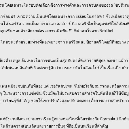
ษกับรถ โดยเฉพาะในรอบคัดเลือก ซึ่งการทรงตัวและการควบคุมของรถ “ขับดีมา
มฝึกซ้อมฟรี เขามีความเป็นเลิศโดยเฉพาะจาก Esses ในภาคที่ 1 ซึ่งเหนือกว่าคู
ร์ริส จากแม็คลาเรน และออสการ์ ปิอาสตรี ซึ่งเป็นคู่แข่งที่ใกล้เคียงที
ี่คุณชื่นชอบด้วยอัตราต่อรองการเดิมพัน F1 ที่น่าสนใจจาก
Nextbet
 โดยชนะด้วยระยะทางที่พอเหมาะจาก นอร์ริสและ ปิอาสตรี โดยมีทีมอย่าง เ
เดียวที่ เรดบูล ล้มเหลวในการชนะเป็นสุดสัปดาห์ที่เลวร้ายที่สุดของเขา แม้ว่า
 จบอันดับที่ 5 แต่เขารู้สึกว่าการแข่งขันในสิงคโปร์เป็นเรื่องเกี่ยวกับ
เพน แม้จะจบอันดับที่สอง แต่ เวอร์สตัปเพน ก็ไม่พอใจกับสมรรถนะหรือความรู
งๆ ในระหว่างการแข่งขัน ซึ่งแม้จะไม่ประสบความสำเร็จในทันที แต่ก็ให้ข้อมู
เรียนรู้ที่สำคัญ ช่วยให้เขาปรับตัวและปรับแต่งการตั้งค่าของรถสำหรับก
่ยังรวมถึงกระบวนการเรียนรู้อย่างต่อเนื่องที่เกี่ยวข้องกับ Formula 1 อีกด้
นในด้านความเป็นเลิศและรายการอื่นๆ ที่ถือเป็นบทเรียนที่สำคัญ