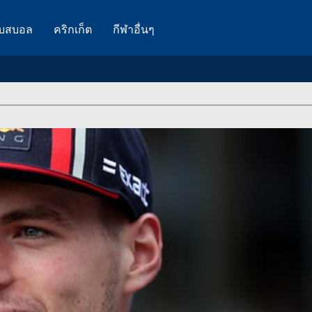
เบสบอล
คริกเก็ต
กีฬาอื่นๆ