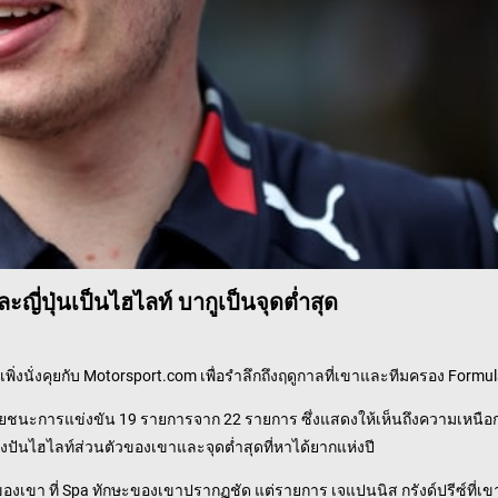
ี่ปุ่นเป็นไฮไลท์ บากูเป็นจุดต่ำสุด
่งนั่งคุยกับ Motorsport.com เพื่อรำลึกถึงฤดูกาลที่เขาและทีมครอง Formul
ชนะการแข่งขัน 19 รายการจาก 22 รายการ ซึ่งแสดงให้เห็นถึงความเหนือก
บ่งปันไฮไลท์ส่วนตัวของเขาและจุดต่ำสุดที่หาได้ยากแห่งปี
ของเขา ที่ Spa ทักษะของเขาปรากฏชัด แต่รายการ เจแปนนิส กรังด์ปรีซ์ที่เ