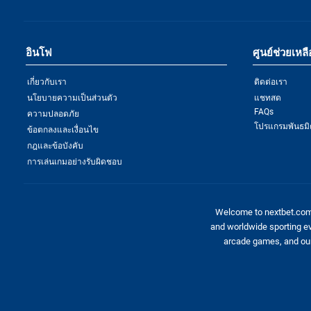
อินโฟ
ศูนย์ช่วยเหลื
เกี่ยวกับเรา
ติดต่อเรา
นโยบายความเป็นส่วนตัว
แชทสด
FAQs
ความปลอดภัย
โปรแกรมพันธมิ
ข้อตกลงและเงื่อนไข
กฎและข้อบังคับ
การเล่นเกมอย่างรับผิดชอบ
Welcome to nextbet.com, 
and worldwide sporting eve
arcade games, and our 