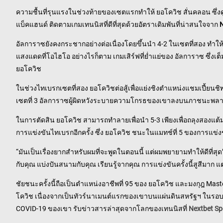
ความชื้นที่รุนแรงในช่วงท้ายของเซตแรกทำให้ ยอโควิช สั่นคลอน ซึ่ง
แบ็คแฮนด์ ติดตามเกมเทนนิสที่ดีที่สุดด้วยอัตราเดิมพันที่น่าสนใจจาก
N
อัลการาซยังคงกระชากอย่างต่อเนื่องโดยขึ้นนำ 4-2 ในเซตที่สอง ทำให้ด
แสงแดดที่โอไฮโอ อย่างไรก็ตาม เกมเสิร์ฟที่ย่ำแย่ของ อัลการาซ ซึ่งเต
ยอโควิช
ในช่วงไทเบรกเซตที่สอง ยอโควิชต่อสู้เพื่อแย่งชิงตำแหน่งแชมเปี้ยนช
เซตที่ 3 อัลการาซผู้ผิดหวังระบายความโกรธของเขาลงบนภาชนะพลาสติกใ
ในการตัดสิน ยอโควิช สามารถทำลายเพื่อนำ 5-3 เพียงเพื่อถลุงสองแต้มใ
การแข่งขันไทเบรกอีกครั้ง ซึ่ง ยอโควิช ชนะในแมทช์ที่ 5 ของการแข่ง
“มันเป็นเรื่องยากสำหรับผมที่จะพูดในตอนนี้ แต่ผมพยายามทำให้ดีที่สุ
กับคุณ แบ่งปันสนามกับคุณ เรียนรู้จากคุณ การแข่งขันครั้งนี้สูสีมาก 
ชัยชนะครั้งนี้ถือเป็นตำแหน่งอาชีพที่ 95 ของ ยอโควิช และมงกุฎ Mast
โควิช เนื่องจากเป็นทัวร์นาเมนต์แรกของเขาบนแผ่นดินสหรัฐฯ ในรอบ 2
COVID-19 ของเขา รับข่าวสารล่าสุดจากโลกของเทนนิสที่
Nextbet Sp