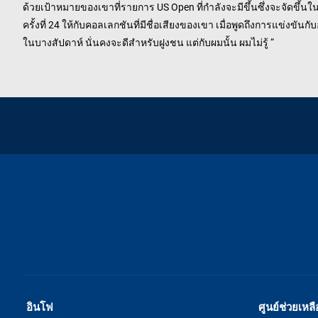
ด้วยเป้าหมายของเขาที่รายการ US Open ที่กำลังจะมีขึ้นซึ่งจะจัดขึ้นในว
ครั้งที่ 24 ให้กับคอลเลกชันที่มีชื่อเสียงของเขา เมื่อพูดถึงการแข่งข
ในบางสัปดาห์ นั่นคงจะดีสำหรับฝูงชน แต่กับผมนั้น ผมไม่รู้ “
อินโฟ
ศูนย์ช่วยเหลื