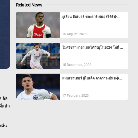
Related News
ยูเลียน ทิมเบอร์ ของอาร์เซนอลได้รั�...
15 August, 2023
โมดริชสามารถเล่นได้ถึงยูโร 2024 โทนี่ ...
15 December, 2022
แมนเชสเตอร์ ยูไนเต็ด คาดว่าจะยื่นข�...
17 February, 2023
 อัล
ี่แล้ว
ตื่น