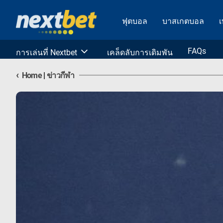
ฟุตบอล
บาสเกตบอล
FAQs
การเล่นที่ Nextbet
เคล็ดลับการเดิมพัน
‹
Home
|
ข่าวกีฬา