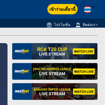
เข้าร่วมเดี๋ยวนี้
โปรโมชั่น
ติดต่อเรา