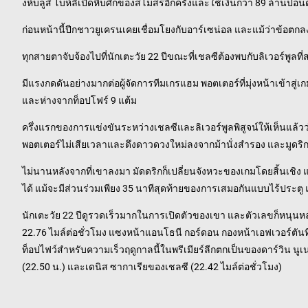
งห์บลูส์ โบห์ลี่เปิดหีบศึกของสโมสรอีกครั้งและใช้เงินกว่า 89 ล้านป
ก่อนหน้านี้ปีกชาวยูเครนเคยเชื่อมโยงกับอาร์เซน่อล และแม้ว่าข้อตก
ทุกสายตาจับจ้องไปที่นักเตะวัย 22 ปีขณะที่เชลซีต้องพบกับลิเวอร์พูลที
มีแรงกดดันอย่างมากต่อผู้จัดการทีมเกรแฮม พอตเตอร์ที่มุ่งหน้าเข้าสู่เ
และห่างจากท็อปโฟร์ 9 แต้ม
ครึ่งแรกของการแข่งขันระหว่างเชลซีและลิเวอร์พูลพิสูจน์ให้เห็นแล้วว
พอตเตอร์ไม่เสียเวลาและดึงดาวดวงใหม่ลงจากม้านั่งสำรอง และมูดริกเข
ไม่นานหลังจากที่เขาลงมา มัดดริกก็เปลี่ยนจังหวะของเกมโดยสิ้นเชิง
ได้ แม้จะมีส่วนร่วมเพียง 35 นาทีสุดท้ายของการเสมอกันแบบไร้ประตู
นักเตะวัย 22 ปีดูรวดเร็วมากในการเปิดตัวของเขา และตัวเลขก็หนุนหลั
22.76 ไมล์ต่อชั่วโมง แซงหน้าแอนโธนี กอร์ดอน กองหน้าเอฟเวอร์ตันที
ท็อปไฟว์สำหรับความเร็วฤดูกาลนี้ในพรีเมียร์ลีกตกเป็นของดาร์วิน นูเน
(22.50 น.) และเดนิส ซากาเรียของเชลซี (22.42 ไมล์ต่อชั่วโมง)