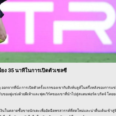
เพียง 35 นาทีในการเปิดตัวเชลซี
กจากที่นั่ง การเปิดตัวครั้งแรกของเขากับสิงห์บลูส์ในครึ่งหลังของการแข่
บของคู่แข่งด้วยฝีเท้าและฟุตเวิร์คของเขาที่นำไปสู่สแตมฟอร์ด บริดจ์ โดยย
งินในตลาดซื้อขายนักเตะเพื่ออัดฉีดพรสวรรค์ที่สดใหม่และน่าตื่นเต้นเข้าสู่ท