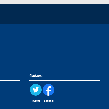
สื่อสังคม
Twitter
Facebook