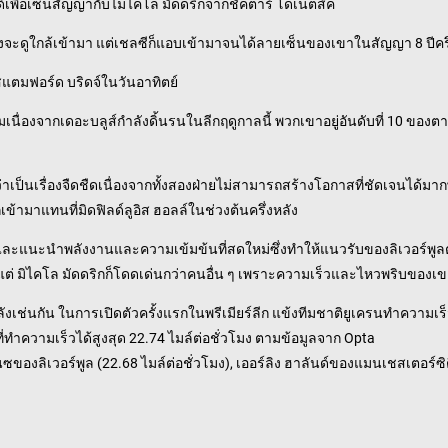
อนด์เพื่อเซ็นสัญญากับไมไคโล มัดดริกจากชัคตาร์ โดเนตส์ค
ลงจะดูใกล้เข้ามา แต่เชลซีก็แอบเข้ามาจนได้ลายเซ็นของเขาในสัญญา 8 ปีครึ
่สแตมฟอร์ด บริดจ์ในวันอาทิตย์
กมเนื่องจากเดอะบลูส์กำลังดิ้นรนในลีกฤดูกาลนี้ พวกเขาอยู่อันดับที่ 10 ของต
่าเป็นเรื่องจืดชืดเนื่องจากทั้งสองฝ่ายไม่สามารถสร้างโอกาสที่ชัดเจนได้มา
้ามาแทนที่มิดฟิลด์ลูอิส ฮอลล์ในช่วงต้นครึ่งหลัง
 และแนะนำพลังงานและความเข้มข้นที่สดใหม่ซึ่งทำให้แนวรับของลิเวอร์พูลตั
 แต่ มิไคโล มัดดริกก็โดดเด่นกว่าคนอื่น ๆ เพราะความเร็วและไหวพริบของเ
งเช่นกัน ในการเปิดตัวครั้งแรกในพรีเมียร์ลีก แข้งทีมชาติยูเครนทำความเร็
่ทำความเร็วได้สูงสุด 22.74 ไมล์ต่อชั่วโมง ตามข้อมูลจาก Opta
ซของลิเวอร์พูล (22.68 ไมล์ต่อชั่วโมง), เออร์ลิง ฮาลันด์ของแมนเชสเตอร์ซิต