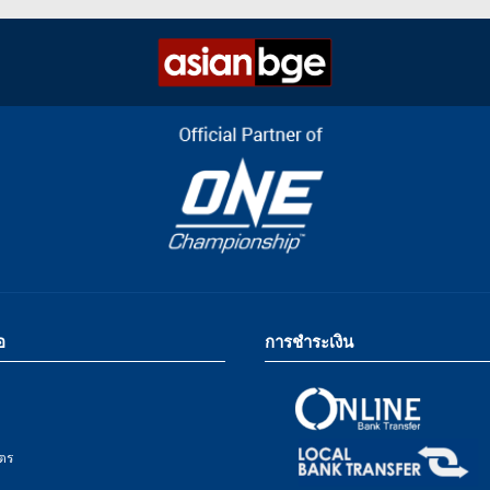
อ
การชำระเงิน
ตร