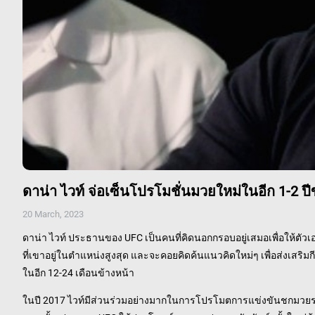
ดาน่า ไวท์ จ่อเซ็นโปรโมชั่นมวยใหม่ในอีก 1-2 ปี
20 March, 2023
ดาน่า ไวท์ ประธานของ UFC เป็นคนที่คิดนอกกรอบอยู่เสมอเพื่อให้ตัว
ที่เขาอยู่ในตำแหน่งสูงสุด และจะคอยคิดค้นแนวคิดใหม่ๆ เพื่อส่งเสร
ในอีก 12-24 เดือนข้างหน้า
ในปี 2017 ไวท์มีส่วนร่วมอย่างมากในการโปรโมตการแข่งขันชกมวยระดั