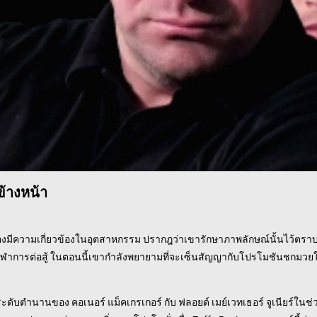
ข้างหน้า
เองมีความเกี่ยวข้องในอุตสาหกรรม ปรากฎว่าเขารักษาภาพลักษณ์นั้นไว้ตราบ
ิมกีฬาการต่อสู้ ในตอนนี้เขากำลังพยายามที่จะเซ็นสัญญากับโปรโมชันชกมวย
บตำนานของ คอเนอร์ แม็คเกรเกอร์ กับ ฟลอยด์ เมย์เวทเธอร์ จูเนียร์ในช่