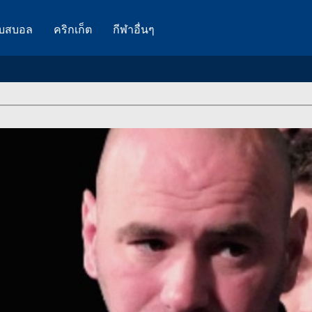
เบสบอล
คริกเก็ต
กีฬาอื่นๆ