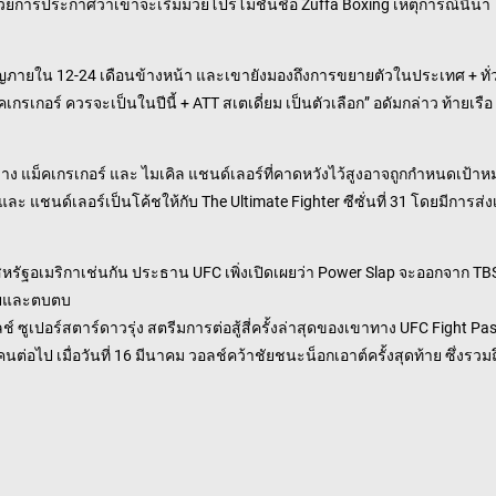
ยการประกาศว่าเขาจะเริ่มมวยโปรโมชั่นชื่อ Zuffa Boxing เหตุการณ์นี้น่า
ำคัญภายใน 12-24 เดือนข้างหน้า และเขายังมองถึงการขยายตัวในประเทศ + ทั
กอร์ ควรจะเป็นในปีนี้ + ATT สเตเดี่ยม เป็นตัวเลือก” อดัมกล่าว ท้ายเรือ
่าง แม็คเกรเกอร์ และ ไมเคิล แชนด์เลอร์ที่คาดหวังไว้สูงอาจถูกกำหนดเป้าหม
s’ และ แชนด์เลอร์เป็นโค้ชให้กับ The Ultimate Fighter ซีซั่นที่ 31 โดยมีการส่ง
หรัฐอเมริกาเช่นกัน ประธาน UFC เพิ่งเปิดเผยว่า Power Slap จะออกจาก TB
วยและตบตบ
ูเปอร์สตาร์ดาวรุ่ง สตรีมการต่อสู้สี่ครั้งล่าสุดของเขาทาง UFC Fight Pas
นต่อไป เมื่อวันที่ 16 มีนาคม วอลช์คว้าชัยชนะน็อกเอาต์ครั้งสุดท้าย ซึ่งรวมถ