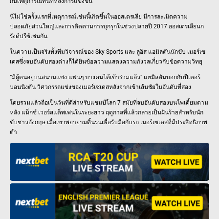
กับเหตุการณ์ทันทีหลังการแข่งขัน
นี่ไม่ใช่ครั้งแรกที่เหตุการณ์เช่นนี้เกิดขึ้นในออสเตรเลีย มีการละเมิดความ
ปลอดภัยส่วนใหญ่และการติดตามการบุกรุกในช่วงปลายปี 2017 ออสเตรเลียนก
รังด์ปรีซ์เช่นกัน
ในความเป็นจริงทั้งทีมวิจารณ์ของ Sky Sports และ ลูอิส แฮมิลตันนักขับ เมอร์เซ
เดสซึ่งจบอันดับสองต่างก็ได้ยินข้อความแสดงความกังวลเกี่ยวกับข้อความวิทยุ
“มีผู้คนอยู่บนสนามแข่ง แฟนๆ บางคนได้เข้าร่วมแล้ว” แฮมิลตันบอกกับปีเตอร์
บอนนิงตัน วิศวกรรถแข่งของเมอร์เซเดสหลังจากเข้าเส้นชัยในอันดับที่สอง
โดยรวมแล้วถือเป็นวันที่ดีสำหรับแชมป์โลก 7 สมัยที่จบอันดับสองบนโพเดี้ยมตาม
หลัง แม็กซ์ เวอร์สแต็พเพ่นในระยะยาว ฤดูกาลที่แล้วกลายเป็นฝันร้ายสำหรับนัก
ขับชาวอังกฤษ เมื่อเขาพยายามดิ้นรนเพื่อรับมือกับรถ เมอร์เซเดสที่มีประสิทธิภาพ
ต่ำ