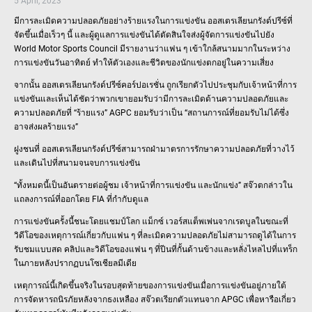
5 April, 2023
มีการละเมิดความปลอดภัยอย่างร้ายแรงในการแข่งขัน ออสเตรเลียนกรังด์ปรีซ์ที่
จัดขึ้นเมื่อเร็วๆ นี้ และผู้ดูแลการแข่งขันได้ตัดสินใจส่งผู้จัดการแข่งขันไปยัง
World Motor Sports Council มีรายงานว่าแฟน ๆ เข้าใกล้สนามมากในระหว่าง
การแข่งขันวันอาทิตย์ ทำให้ตัวเองและชีวิตของนักแข่งตกอยู่ในความเสี่ยง
จากนั้น ออสเตรเลียนกรังด์ปรีซ์คอร์ปอเรชั่น ถูกเรียกตัวไปประชุมกับเจ้าหน้าที่การ
แข่งขันและเห็นได้ชัดว่าพวกเขายอมรับว่ามีการละเมิดด้านความปลอดภัยและ
ความปลอดภัยที่ “ร้ายแรง” AGPC ยอมรับว่าเป็น “สถานการณ์ที่ยอมรับไม่ได้ซึ่ง
อาจส่งผลร้ายแรง”
ฝูงชนที่ ออสเตรเลียนกรังด์ปรีซ์สามารถฝ่ามาตรการรักษาความปลอดภัยที่วางไว้
และเดินไปที่สนามจนจบการแข่งขัน
“ทั้งหมดนี้เป็นอันตรายต่อผู้ชม เจ้าหน้าที่การแข่งขัน และนักแข่ง” สจ๊วตกล่าวใน
แถลงการณ์ที่ออกโดย FIA ที่กำกับดูแล
การแข่งขันครั้งนี้ชนะโดยแชมป์โลก แม็กซ์ เวอร์สแต็พเพ่นจากเรดบูลในขณะที่
วิดีโอของเหตุการณ์เกี่ยวกับแฟน ๆ ที่ละเมิดความปลอดภัยไม่สามารถดูได้ในการ
รับชมแบบสด คลิปและวิดีโอของแฟน ๆ ที่ปีนที่กั้นด้านข้างและหลั่งไหลไปที่แทร็ก
ในภายหลังปรากฏบนโซเชียลมีเดีย
เหตุการณ์นี้เกิดขึ้นจริงในรอบสุดท้ายของการแข่งขันเมื่อการแข่งขันอยู่ภายใต้
การจัดหารถนิรภัยหลังจากธงเหลือง สจ๊วตเรียกตัวแทนจาก APGC เพื่อหารือเกี่ยว